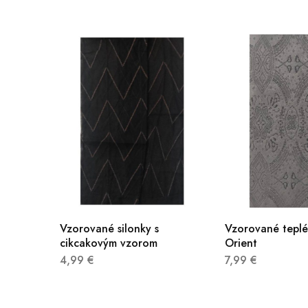
Vzorované silonky s
Vzorované tepl
cikcakovým vzorom
Orient
4,99
€
7,99
€