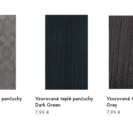
é pančuchy
Vzorované teplé pančuchy
Vzorované 
Dark Green
Grey
7,99
€
7,99
€