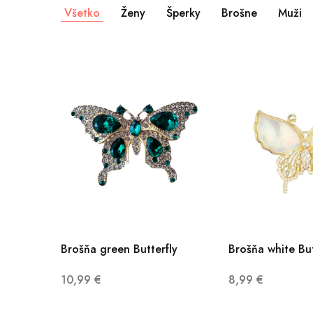
Všetko
Ženy
Šperky
Brošne
Muži
Brošňa green Butterfly
Brošňa white But
10,99
€
8,99
€