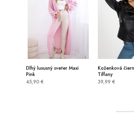
Dlhý luxusný sveter Maxi
Koženková čier
Pink
Tiffany
45,90
€
39,99
€