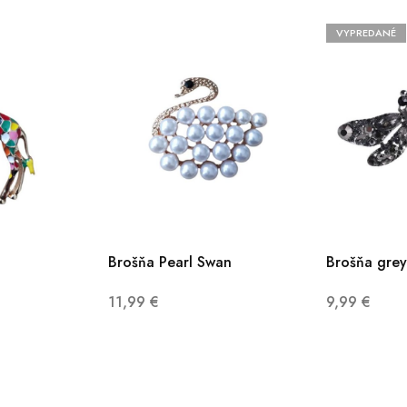
VYPREDANÉ
Brošňa Pearl Swan
Brošňa grey
11,99
€
9,99
€