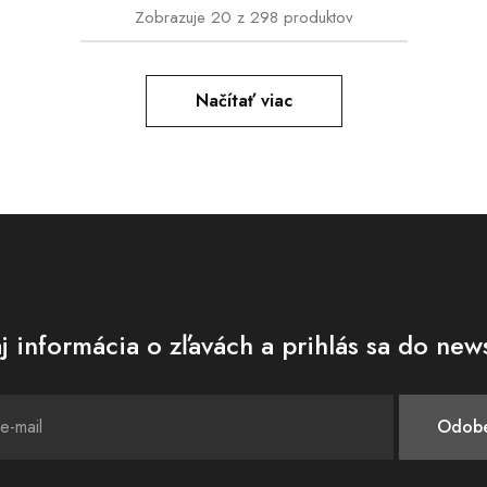
Zobrazuje
20
z
298
produktov
Načítať viac
j informácia o zľavách a prihlás sa do news