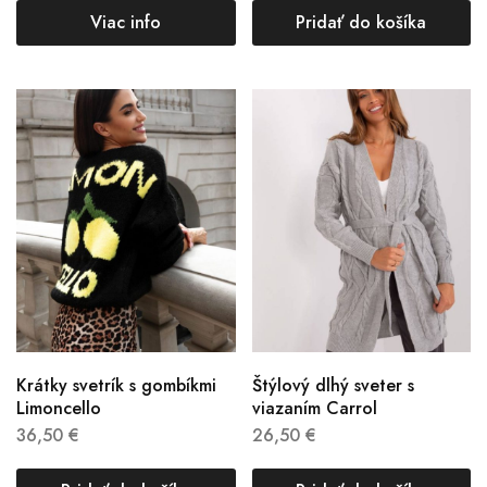
Viac info
Pridať do košíka
Krátky svetrík s gombíkmi
Štýlový dlhý sveter s
Limoncello
viazaním Carrol
36,50
€
26,50
€