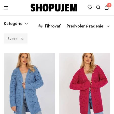
0
Shopujem
Veselé
trička
Kategórie
s
Filtrovať
Predvolené radenie
potlačou
Svetre