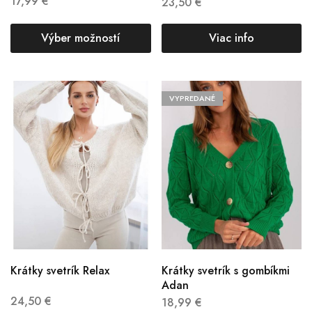
17,99
€
23,50
€
Výber možností
Viac info
VYPREDANÉ
Krátky svetrík Relax
Krátky svetrík s gombíkmi
Adan
24,50
€
18,99
€