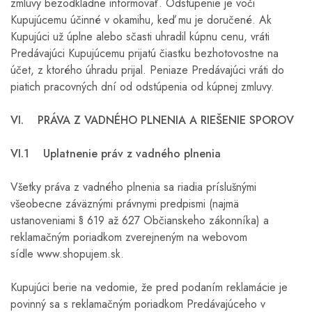
zmluvy bezodkladne informovať. Odstúpenie je voči
Kupujúcemu účinné v okamihu, keď mu je doručené. Ak
Kupujúci už úplne alebo sčasti uhradil kúpnu cenu, vráti
Predávajúci Kupujúcemu prijatú čiastku bezhotovostne na
účet, z ktorého úhradu prijal. Peniaze Predávajúci vráti do
piatich pracovných dní od odstúpenia od kúpnej zmluvy.
VI. PRÁVA Z VADNÉHO PLNENIA A RIEŠENIE SPOROV
VI.1 Uplatnenie práv z vadného plnenia
Všetky práva z vadného plnenia sa riadia príslušnými
všeobecne záväznými právnymi predpismi (najmä
ustanoveniami § 619 až 627 Občianskeho zákonníka) a
reklamačným poriadkom zverejneným na webovom
sídle www.shopujem.sk.
Kupujúci berie na vedomie, že pred podaním reklamácie je
povinný sa s reklamačným poriadkom Predávajúceho v