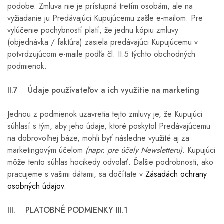
podobe. Zmluva nie je prístupná tretím osobám, ale na
vyžiadanie ju Predávajúci Kupujúcemu zašle e-mailom. Pre
vylúčenie pochybností platí, že jednu kópiu zmluvy
(objednávka / faktúra) zasiela predávajúci Kupujúcemu v
potvrdzujúcom e-maile podľa čl. II.5 týchto obchodných
podmienok.
II.7 Údaje používateľov a ich využitie na marketing
Jednou z podmienok uzavretia tejto zmluvy je, že Kupujúci
súhlasí s tým, aby jeho údaje, ktoré poskytol Predávajúcemu
na dobrovoľnej báze, mohli byť následne využité aj za
marketingovým účelom
(napr. pre účely Newsletteru)
. Kupujúci
môže tento súhlas hocikedy odvolať. Ďalšie podrobnosti, ako
pracujeme s vašimi dátami, sa dočítate v
Zásadách ochrany
osobných údajov
.
III. PLATOBNÉ PODMIENKY
III.1