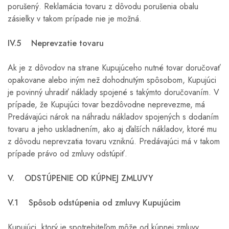
porušený. Reklamácia tovaru z dôvodu porušenia obalu
zásielky v takom prípade nie je možná.
IV.5 Neprevzatie tovaru
Ak je z dôvodov na strane Kupujúceho nutné tovar doručovať
opakovane alebo iným než dohodnutým spôsobom, Kupujúci
je povinný uhradiť náklady spojené s takýmto doručovaním. V
prípade, že Kupujúci tovar bezdôvodne neprevezme, má
Predávajúci nárok na náhradu nákladov spojených s dodaním
tovaru a jeho uskladnením, ako aj ďalších nákladov, ktoré mu
z dôvodu neprevzatia tovaru vzniknú. Predávajúci má v takom
prípade právo od zmluvy odstúpiť.
V. ODSTÚPENIE OD KÚPNEJ ZMLUVY
V.1 Spôsob odstúpenia od zmluvy Kupujúcim
Kupujúci, ktorý je spotrebiteľom môže od kúpnej zmluvy