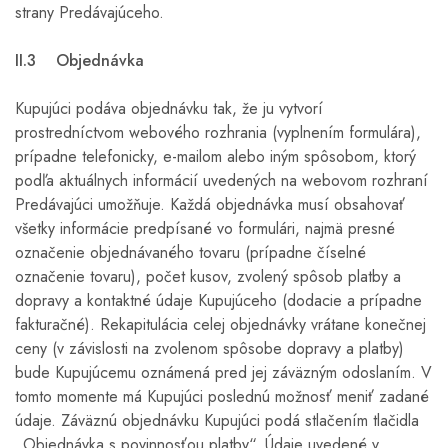
strany Predávajúceho.
II.3 Objednávka
Kupujúci podáva objednávku tak, že ju vytvorí
prostredníctvom webového rozhrania (vyplnením formulára),
prípadne telefonicky, e-mailom alebo iným spôsobom, ktorý
podľa aktuálnych informácií uvedených na webovom rozhraní
Predávajúci umožňuje. Každá objednávka musí obsahovať
všetky informácie predpísané vo formulári, najmä presné
označenie objednávaného tovaru (prípadne číselné
označenie tovaru), počet kusov, zvolený spôsob platby a
dopravy a kontaktné údaje Kupujúceho (dodacie a prípadne
fakturačné). Rekapitulácia celej objednávky vrátane konečnej
ceny (v závislosti na zvolenom spôsobe dopravy a platby)
bude Kupujúcemu oznámená pred jej záväzným odoslaním. V
tomto momente má Kupujúci poslednú možnosť meniť zadané
údaje. Záväznú objednávku Kupujúci podá stlačením tlačidla
„Objednávka s povinnosťou platby“. Údaje uvedené v