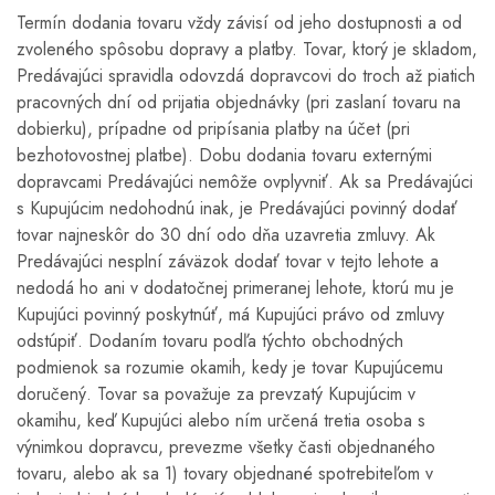
Termín dodania tovaru vždy závisí od jeho dostupnosti a od
zvoleného spôsobu dopravy a platby. Tovar, ktorý je skladom,
Predávajúci spravidla odovzdá dopravcovi do troch až piatich
pracovných dní od prijatia objednávky (pri zaslaní tovaru na
dobierku), prípadne od pripísania platby na účet (pri
bezhotovostnej platbe). Dobu dodania tovaru externými
dopravcami Predávajúci nemôže ovplyvniť. Ak sa Predávajúci
s Kupujúcim nedohodnú inak, je Predávajúci povinný dodať
tovar najneskôr do 30 dní odo dňa uzavretia zmluvy. Ak
Predávajúci nesplní záväzok dodať tovar v tejto lehote a
nedodá ho ani v dodatočnej primeranej lehote, ktorú mu je
Kupujúci povinný poskytnúť, má Kupujúci právo od zmluvy
odstúpiť. Dodaním tovaru podľa týchto obchodných
podmienok sa rozumie okamih, kedy je tovar Kupujúcemu
doručený. Tovar sa považuje za prevzatý Kupujúcim v
okamihu, keď Kupujúci alebo ním určená tretia osoba s
výnimkou dopravcu, prevezme všetky časti objednaného
tovaru, alebo ak sa 1) tovary objednané spotrebiteľom v