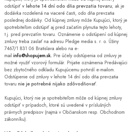
odstúpiť
v lehote 14 dní odo dňa prevzatia tovaru
; ak je
dodávka rozdelená na viaceré časti, odo dňa prevzatia
poslednej dodávky. Od kúpnej zmluvy môže Kupujúci, ktorý je
spotrebiteľom odstúpiť aj pred začatím plynutia tejto lehoty,
t.j. pred prevzatím tovaru. Oznámenie o odstúpení od kúpnej
zmluvy treba zaslať na adresu Pledge media s. r. o. Úžiny
7467/1 831 06 Bratislava alebo na e-
mail
info@shopujem.sk
.
Pre účely odstúpenia od zmluvy je
možné využiť vzorový formulár. Prijatie oznámenia Predávajúci
bez zbytočného odkladu Kupujúcemu potvrdí e-mailom.
Odstúpenie od zmluvy v lehote 14 dní odo dňa prevzatia
tovaru
nie je potrebné nijako zdôvodňovať
.
Kupujúci, ktorý nie je spotrebiteľom môže od kúpnej zmluvy
odstúpiť v prípadoch, ktoré sú uvedené v príslušných
právnych predpisov (najmä v Občianskom resp. Obchodnom
zákonníku).