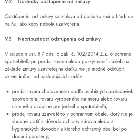
V.2 Dôsledky odstúpenie od zmluvy
Odstúpením od zmluvy sa zmluva od počiatku ruší a hľadí sa
na ňu, ako keby nebola uzatvorená.
V.3 Neprípustnosť odstúpenia od zmluvy
V súlade s ust. § 7 ods. 6 zák. č. 102/2014 Z.z. o ochrane
spotrebiteľa pri predaji tovaru alebo poskytovaní služieb na
základe zmluvy uzavretej na diaľku nie je možné odstúpiť,
okrem iného, od nasledujúcich zmlúv:
predaj tovaru zhotoveného podľa osobitných požiadaviek
spotrebiteľa, tovaru vyrobeného na mieru alebo tovaru
určeného osobitne pre jedného spotrebiteľa;
predaj tovaru uzavretého v ochrannom obale, ktorý nie je
vhodné vrátiť z dôvodu ochrany zdravia alebo z
hygienických dôvodov a ktorého ochranný obal bol po
dodaní porušený;