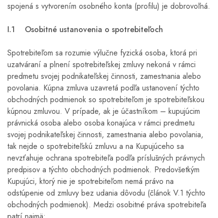
spojená s vytvorením osobného konta (profilu) je dobrovoľná.
I.1 Osobitné ustanovenia o spotrebiteľoch
Spotrebiteľom sa rozumie výlučne fyzická osoba, ktorá pri
uzatváraní a plnení spotrebiteľskej zmluvy nekoná v rámci
predmetu svojej podnikateľskej činnosti, zamestnania alebo
povolania. Kúpna zmluva uzavretá podľa ustanovení týchto
obchodných podmienok so spotrebiteľom je spotrebiteľskou
kúpnou zmluvou. V prípade, ak je účastníkom – kupujúcim
právnická osoba alebo osoba konajúca v rámci predmetu
svojej podnikateľskej činnosti, zamestnania alebo povolania,
tak nejde o spotrebiteľskú zmluvu a na Kupujúceho sa
nevzťahuje ochrana spotrebiteľa podľa príslušných právnych
predpisov a týchto obchodných podmienok. Predovšetkým
Kupujúci, ktorý nie je spotrebiteľom nemá právo na
odstúpenie od zmluvy bez udania dôvodu (článok V.1 týchto
obchodných podmienok). Medzi osobitné práva spotrebiteľa
patrí najmä: