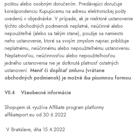
poštou alebo osobným doručením. Predávajúci doručuje
korešpondenciu Kupujúcemu na adresu elektronickej pošty
uvedenú v objednávke. V prípade, ak je niektoré ustanovenie
týchto obchodných podmienok neplatné, neúčinné alebo
nepoužiteľné (alebo sa takým stane), použije sa namiesto
neho ustanovenie, ktoré sa svojím zmyslom najviac približuje
neplatnému, neúčinnému alebo nepoužiteľnému ustanoveniu.
Neplatnosťou, neúčinnosťou alebo nepoužiteľnosťou
jedného ustanovenia nie je dotknutá platnosť ostatných
ustanovení.
Meniť či dopĺňať zmluvu (vrátane
obchodných podmienok) je možné iba písomnou formou
.
VII.4 Všeobecné informácie
Shopujem.sk využíva Affiliate program platformy
affiliateport.eu od 30.6.2022.
V Bratislave, dňa 15.4.2022