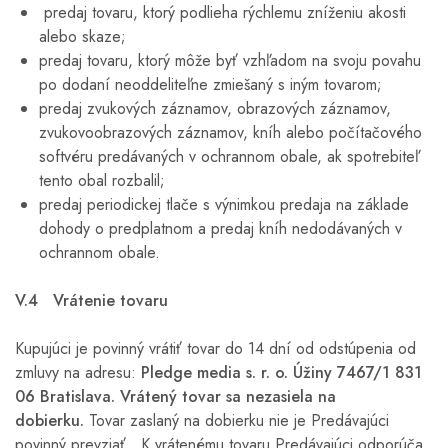
predaj tovaru, ktorý podlieha rýchlemu zníženiu akosti
alebo skaze;
predaj tovaru, ktorý môže byť vzhľadom na svoju povahu
po dodaní neoddeliteľne zmiešaný s iným tovarom;
predaj zvukových záznamov, obrazových záznamov,
zvukovoobrazových záznamov, kníh alebo počítačového
softvéru predávaných v ochrannom obale, ak spotrebiteľ
tento obal rozbalil;
predaj periodickej tlače s výnimkou predaja na základe
dohody o predplatnom a predaj kníh nedodávaných v
ochrannom obale.
V.4 Vrátenie tovaru
Kupujúci je povinný vrátiť tovar do 14 dní od odstúpenia od
zmluvy na adresu:
Pledge media s. r. o. Úžiny 7467/1 831
06 Bratislava. Vrátený tovar sa nezasiela na
dobierku.
Tovar zaslaný na dobierku nie je Predávajúci
povinný prevziať. K vrátenému tovaru Predávajúci odporúča