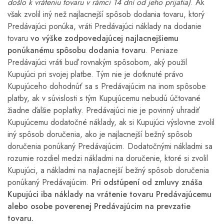
došlo k vráteniu tovaru v rámci 14 dní od jeho prijatia)
. Ak
však zvolil iný než najlacnejší spôsob dodania tovaru, ktorý
Predávajúci ponúka, vráti Predávajúci náklady na dodanie
tovaru
vo výške zodpovedajúcej najlacnejšiemu
ponúkanému spôsobu dodania tovaru
. Peniaze
Predávajúci vráti buď rovnakým spôsobom, aký použil
Kupujúci pri svojej platbe. Tým nie je dotknuté právo
Kupujúceho dohodnúť sa s Predávajúcim na inom spôsobe
platby, ak v súvislosti s tým Kupujúcemu nebudú účtované
žiadne ďalšie poplatky. Predávajúci nie je povinný uhradiť
Kupujúcemu dodatočné náklady, ak si Kupujúci výslovne zvolil
iný spôsob doručenia, ako je najlacnejší bežný spôsob
doručenia ponúkaný Predávajúcim. Dodatočnými nákladmi sa
rozumie rozdiel medzi nákladmi na doručenie, ktoré si zvolil
Kupujúci, a nákladmi na najlacnejší bežný spôsob doručenia
ponúkaný Predávajúcim.
Pri odstúpení od zmluvy znáša
Kupujúci iba náklady na vrátenie tovaru Predávajúcemu
alebo osobe poverenej Predávajúcim na prevzatie
tovaru.