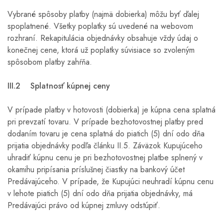
Vybrané spôsoby platby (najmä dobierka) môžu byť ďalej
spoplatnené. Všetky poplatky sú uvedené na webovom
rozhraní. Rekapitulácia objednávky obsahuje vždy údaj o
konečnej cene, ktorá už poplatky súvisiace so zvoleným
spôsobom platby zahŕňa.
III.2 Splatnosť kúpnej ceny
V prípade platby v hotovosti (dobierka) je kúpna cena splatná
pri prevzatí tovaru. V prípade bezhotovostnej platby pred
dodaním tovaru je cena splatná do piatich (5) dní odo dňa
prijatia objednávky podľa článku II.5. Záväzok Kupujúceho
uhradiť kúpnu cenu je pri bezhotovostnej platbe splnený v
okamihu pripísania príslušnej čiastky na bankový účet
Predávajúceho. V prípade, že Kupujúci neuhradí kúpnu cenu
v lehote piatich (5) dní odo dňa prijatia objednávky, má
Predávajúci právo od kúpnej zmluvy odstúpiť.