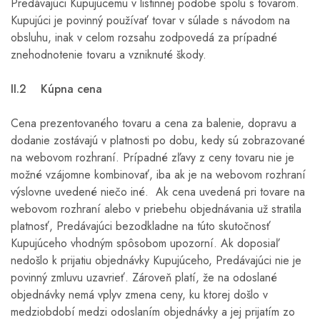
Predávajúci Kupujúcemu v listinnej podobe spolu s tovarom.
Kupujúci je povinný používať tovar v súlade s návodom na
obsluhu, inak v celom rozsahu zodpovedá za prípadné
znehodnotenie tovaru a vzniknuté škody.
II.2 Kúpna cena
Cena prezentovaného tovaru a cena za balenie, dopravu a
dodanie zostávajú v platnosti po dobu, kedy sú zobrazované
na webovom rozhraní. Prípadné zľavy z ceny tovaru nie je
možné vzájomne kombinovať, iba ak je na webovom rozhraní
výslovne uvedené niečo iné. Ak cena uvedená pri tovare na
webovom rozhraní alebo v priebehu objednávania už stratila
platnosť, Predávajúci bezodkladne na túto skutočnosť
Kupujúceho vhodným spôsobom upozorní. Ak doposiaľ
nedošlo k prijatiu objednávky Kupujúceho, Predávajúci nie je
povinný zmluvu uzavrieť. Zároveň platí, že na odoslané
objednávky nemá vplyv zmena ceny, ku ktorej došlo v
medziobdobí medzi odoslaním objednávky a jej prijatím zo