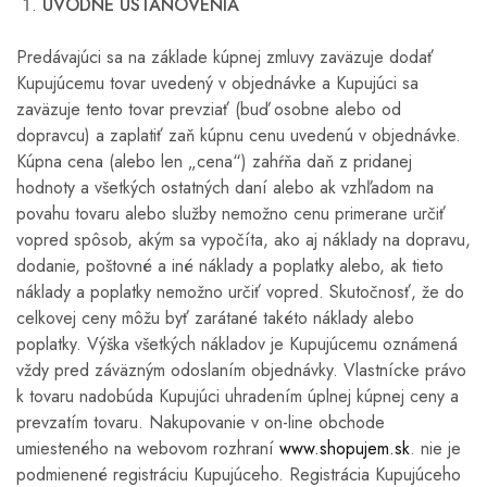
ÚVODNÉ USTANOVENIA
Predávajúci sa na základe kúpnej zmluvy zaväzuje dodať
Kupujúcemu tovar uvedený v objednávke a Kupujúci sa
zaväzuje tento tovar prevziať (buď osobne alebo od
dopravcu) a zaplatiť zaň kúpnu cenu uvedenú v objednávke.
Kúpna cena (alebo len „cena“) zahŕňa daň z pridanej
hodnoty a všetkých ostatných daní alebo ak vzhľadom na
povahu tovaru alebo služby nemožno cenu primerane určiť
vopred spôsob, akým sa vypočíta, ako aj náklady na dopravu,
dodanie, poštovné a iné náklady a poplatky alebo, ak tieto
náklady a poplatky nemožno určiť vopred. Skutočnosť, že do
celkovej ceny môžu byť zarátané takéto náklady alebo
poplatky. Výška všetkých nákladov je Kupujúcemu oznámená
vždy pred záväzným odoslaním objednávky. Vlastnícke právo
k tovaru nadobúda Kupujúci uhradením úplnej kúpnej ceny a
prevzatím tovaru. Nakupovanie v on-line obchode
umiesteného na webovom rozhraní
www.shopujem.sk
. nie je
podmienené registráciu Kupujúceho. Registrácia Kupujúceho