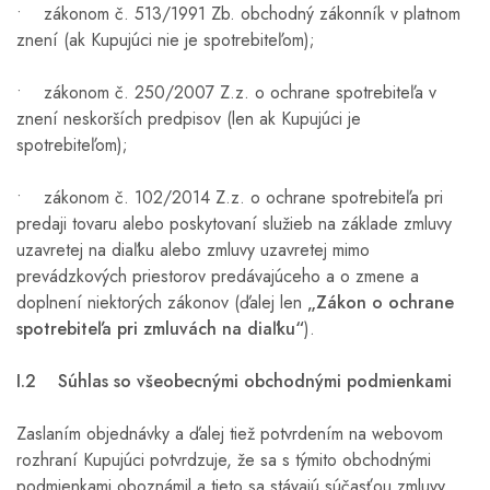
• zákonom č. 513/1991 Zb. obchodný zákonník v platnom
znení (ak Kupujúci nie je spotrebiteľom);
• zákonom č. 250/2007 Z.z. o ochrane spotrebiteľa v
znení neskorších predpisov (len ak Kupujúci je
spotrebiteľom);
• zákonom č. 102/2014 Z.z. o ochrane spotrebiteľa pri
predaji tovaru alebo poskytovaní služieb na základe zmluvy
uzavretej na diaľku alebo zmluvy uzavretej mimo
prevádzkových priestorov predávajúceho a o zmene a
doplnení niektorých zákonov (ďalej len
„Zákon o ochrane
spotrebiteľa pri zmluvách na diaľku“
).
I.2 Súhlas so všeobecnými obchodnými podmienkami
Zaslaním objednávky a ďalej tiež potvrdením na webovom
rozhraní Kupujúci potvrdzuje, že sa s týmito obchodnými
podmienkami oboznámil a tieto sa stávajú súčasťou zmluvy