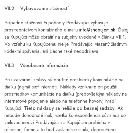
VII.2 Vybavovanie sťažností
Prípadné sťažnosti či podnety Predávajúci vybavuje
prostredníctvom kontaktného e-mailu
info@shopujem.sk
. Ďalej
sa Kupujúci môže obrátiť na subjekty uvedené v článku VII.1.
Vo vzťahu ku Kupujúcemu nie je Predávajúci viazaný žiadnymi
kódexmi spávania, ani žiadne také nedodržiava.
VII.3 Všeobecné informácie
Pri uzatváraní zmluvy sú použité prostriedky komunikácie na
diaľku (najmä sieť internet). Náklady vzniknuté pri použití
prostriedkov komunikácie na diaľku (predovšetkým náklady na
internetové pripojenie alebo na telefónne hovory) hradí
Kupujúci.
Tieto náklady sa nelíšia od bežnej sadzby
. Ak
nebude dohodnuté inak, všetka korešpondencia súvisiaca so
zmluvou medzi Predávajúcim a Kupujúcim prebieha v
písomnej forme a to buď zaslaním e-mailu, doporučene