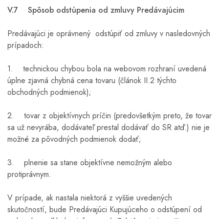
V.7 Spôsob odstúpenia od zmluvy Predávajúcim
Predávajúci je oprávnený odstúpiť od zmluvy v nasledovných
prípadoch:
1. technickou chybou bola na webovom rozhraní uvedená
úplne zjavná chybná cena tovaru (článok II.2 týchto
obchodných podmienok);
2. tovar z objektívnych príčin (predovšetkým preto, že tovar
sa už nevyrába, dodávateľ prestal dodávať do SR atď.) nie je
možné za pôvodných podmienok dodať;
3. plnenie sa stane objektívne nemožným alebo
protiprávnym.
V prípade, ak nastala niektorá z vyššie uvedených
skutočností, bude Predávajúci Kupujúceho o odstúpení od