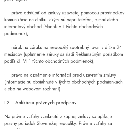
• právo odstúpiť od zmluvy uzavretej pomocou prostriedkov
komunikácie na diaľku, akými sú napr. telefón, e-mail alebo
internetový obchod (článok V.1 týchto obchodných
podmienok);
• nárok na záruku na nepoužitý spotrebný tovar v dĺžke 24
mesiacov (uplatnenie záruky sa riadi Reklamačným poriadkom
podľa čl. VI.1 týchto obchodných podmienok);
• právo na oznámenie informácií pred uzavretím zmluvy
(informácie sú obsiahnuté v týchto obchodných podmienkach
alebo na webovom rozhraní).
I.2 Aplikácia právnych predpisov
Na právne vzťahy vzniknuté z kúpnej zmluvy sa aplikuje
právny poriadok Slovenskej republiky. Právne vzťahy sa