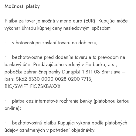
Možnosti platby
Platba za tovar je možná v mene euro (EUR). Kupujúci môže
vykonať úhradu kúpnej ceny nasledovnými spôsobmi:
• v hotovosti pri zaslaní tovaru na dobierku;
• bezhotovostne pred dodaním tovaru a to prevodom na
bankový účet Predávajúceho vedený v Fio banka, a.s.,
pobočka zahraničnej banky Dunajská 1 811 08 Bratislava –
iban: SK62 8330 0000 0028 0200 7713,
BIC/SWIFT:FIOZSKBAXXX
• platba cez internetové rozhranie banky (platobnou kartou
on-line);
• bezhotovostnú platbu Kupujúci vykoná podľa platobných
údajov oznámených v potvrdení objednávky.