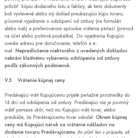
priložiť: kópiu dodacieho listu a faktúry, ak tieto dokumenty
boli vystavené alebo iný doklad preukazujúci kúpu tovaru;
písomné vyjadrenie o odstúpení od zmluvy (na formulári
alebo inak) a preferovanom spôsobe vrátenia peňazí (prevod
na účet alebo poštová poukážka). Do vyjadrenia Kupujúci
uvedie adresu pre doručovanie, telefón a e-
mail.
Nepredloženie niektorého z uvedených dokladov
nebráni kladnému vybaveniu odstúpenia od zmluvy
podľa zákonných podmienok.
V.5 Vrátenie kúpnej ceny
Predávajúci vráti Kupujúcemu prijaté peňažné prostriedky do
14 dní od odstúpenia od zmluvy. Predávajúci nie je povinný
vrátiť peniaze skôr, než mu Kupujúci vráti tovar, alebo
preukáže, že Predávajúcemu tovar odoslal.
Okrem kúpnej
ceny má Kupujúci nárok na vrátenie nákladov na
dodanie tovaru Predávajúcemu
(to platí len v prípade, ak