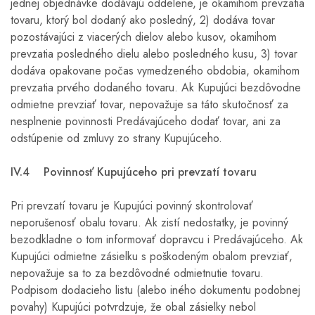
jednej objednávke dodávajú oddelene, je okamihom prevzatia
tovaru, ktorý bol dodaný ako posledný, 2) dodáva tovar
pozostávajúci z viacerých dielov alebo kusov, okamihom
prevzatia posledného dielu alebo posledného kusu, 3) tovar
dodáva opakovane počas vymedzeného obdobia, okamihom
prevzatia prvého dodaného tovaru. Ak Kupujúci bezdôvodne
odmietne prevziať tovar, nepovažuje sa táto skutočnosť za
nesplnenie povinnosti Predávajúceho dodať tovar, ani za
odstúpenie od zmluvy zo strany Kupujúceho.
IV.4 Povinnosť Kupujúceho pri prevzatí tovaru
Pri prevzatí tovaru je Kupujúci povinný skontrolovať
neporušenosť obalu tovaru. Ak zistí nedostatky, je povinný
bezodkladne o tom informovať dopravcu i Predávajúceho. Ak
Kupujúci odmietne zásielku s poškodeným obalom prevziať,
nepovažuje sa to za bezdôvodné odmietnutie tovaru.
Podpisom dodacieho listu (alebo iného dokumentu podobnej
povahy) Kupujúci potvrdzuje, že obal zásielky nebol