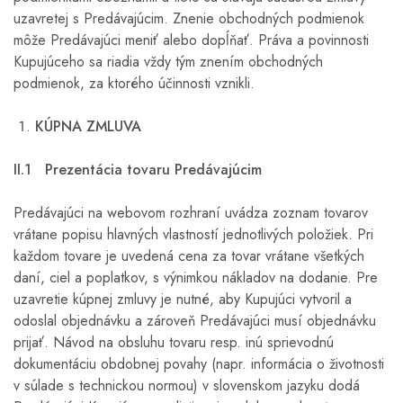
uzavretej s Predávajúcim. Znenie obchodných podmienok
môže Predávajúci meniť alebo dopĺňať. Práva a povinnosti
Kupujúceho sa riadia vždy tým znením obchodných
podmienok, za ktorého účinnosti vznikli.
KÚPNA ZMLUVA
II.1 Prezentácia tovaru Predávajúcim
Predávajúci na webovom rozhraní uvádza zoznam tovarov
vrátane popisu hlavných vlastností jednotlivých položiek. Pri
každom tovare je uvedená cena za tovar vrátane všetkých
daní, ciel a poplatkov, s výnimkou nákladov na dodanie. Pre
uzavretie kúpnej zmluvy je nutné, aby Kupujúci vytvoril a
odoslal objednávku a zároveň Predávajúci musí objednávku
prijať. Návod na obsluhu tovaru resp. inú sprievodnú
dokumentáciu obdobnej povahy (napr. informácia o životnosti
v súlade s technickou normou) v slovenskom jazyku dodá