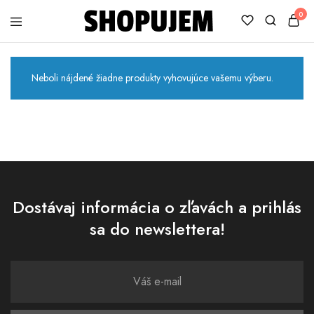
0
Shopujem
Veselé
trička
s
potlačou
Neboli nájdené žiadne produkty vyhovujúce vašemu výberu.
Dostávaj informácia o zľavách a prihlás
sa do newslettera!