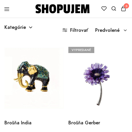
0
Shopujem
Veselé
trička
Kategórie
s
Filtrovať
Predvolené
potlačou
VYPREDANÉ
Brošňa India
Brošňa Gerber