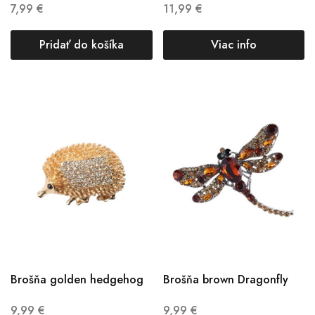
7,99
€
11,99
€
Pridať do košíka
Viac info
Brošňa golden hedgehog
Brošňa brown Dragonfly
9,99
€
9,99
€