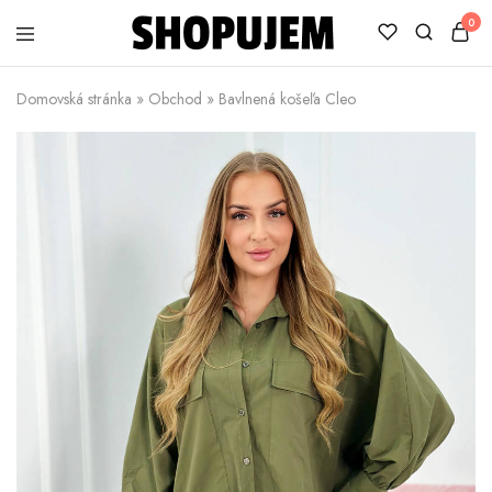
0
Shopujem
Veselé
trička
Domovská stránka
»
Obchod
»
Bavlnená košeľa Cleo
s
potlačou