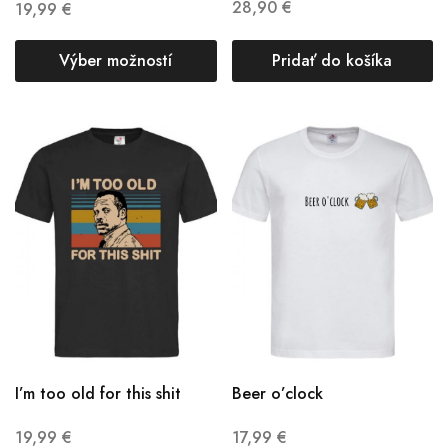
28,90
€
19,99
€
Výber možností
Pridať do košíka
I’m too old for this shit
Beer o’clock
19,99
€
17,99
€