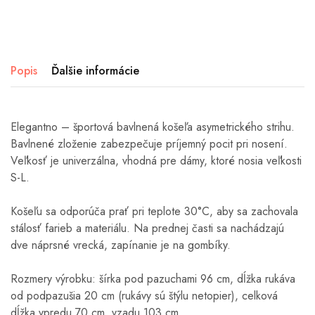
Popis
Ďalšie informácie
Elegantno – športová bavlnená košeľa asymetrického strihu.
Bavlnené zloženie zabezpečuje príjemný pocit pri nosení.
Veľkosť je univerzálna, vhodná pre dámy, ktoré nosia veľkosti
S-L.
Košeľu sa odporúča prať pri teplote 30°C, aby sa zachovala
stálosť farieb a materiálu. Na prednej časti sa nachádzajú
dve náprsné vrecká, zapínanie je na gombíky.
Rozmery výrobku: šírka pod pazuchami 96 cm, dĺžka rukáva
od podpazušia 20 cm
(rukávy sú štýlu netopier),
celková
dĺžka vpredu 70 cm, vzadu 103 cm