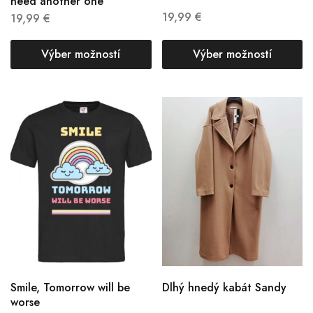
need another one
19,99
€
19,99
€
Výber možností
Výber možností
Smile, Tomorrow will be
Dlhý hnedý kabát Sandy
worse