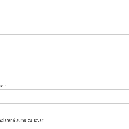
ia):
aplatená suma za tovar: