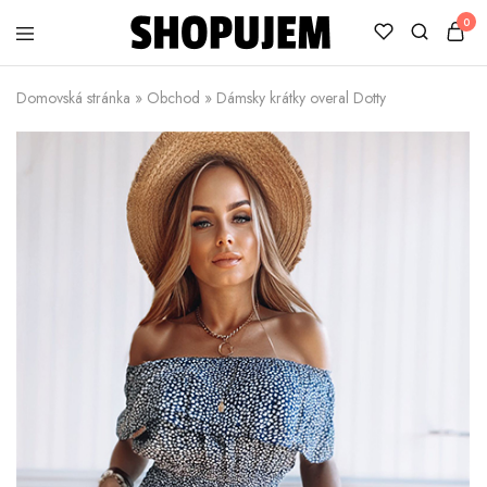
0
Shopujem
Veselé
trička
Domovská stránka
»
Obchod
»
Dámsky krátky overal Dotty
s
potlačou