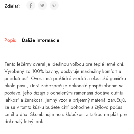
Zdielať:
Popis
Ďalšie informácie
Tento ležérny overal je ideálnou voľbou pre teplé letné dni.
Vyrobený zo 100% bavlny, poskytuje maximálny komfort a
priedušnosť. Overal má praktické vrecká a elastickú gumičku
okolo pásu, ktorá zabezpečuje dokonalé prispôsobenie sa
postave. Jeho dizajn s odhalenými ramenami dodáva outfitu
ľahkosť a ženskosť. Jemný vzor a príjemný materiál zaručujú,
že sa v tomto kúsku budete cítiť pohodlne a štýlovo počas
celého dňa. Skombinujte ho s klobúkom a taškou na pláž pre
dokonalý letný look.