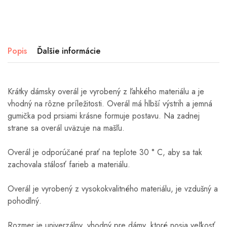
Popis
Ďalšie informácie
Krátky dámsky overál je
vyrobený z ľahkého materiálu a je
vhodný na rôzne príležitosti. Overál má hlbší výstrih a jemná
gumička pod prsiami krásne formuje postavu. Na zadnej
strane sa overál uväzuje na mašľu.
Overál je odporúčané prať na teplote 30 ° C, aby sa tak
zachovala stálosť farieb a materiálu.
Overál je vyrobený z vysokokvalitného materiálu, je vzdušný a
pohodlný.
Rozmer je univerzálny, vhodný pre dámy, ktoré nosia veľkosť