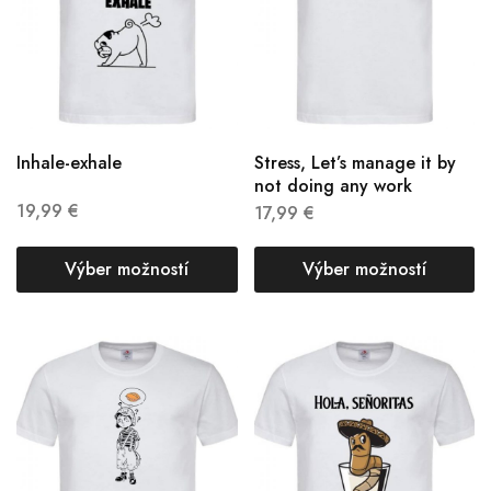
Inhale-exhale
Stress, Let’s manage it by
not doing any work
19,99
€
17,99
€
Výber možností
Výber možností