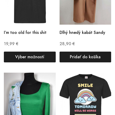
I’m too old for this shit
Dlhý hnedý kabát Sandy
19,99
€
28,90
€
Výber možností
Pridať do košíka