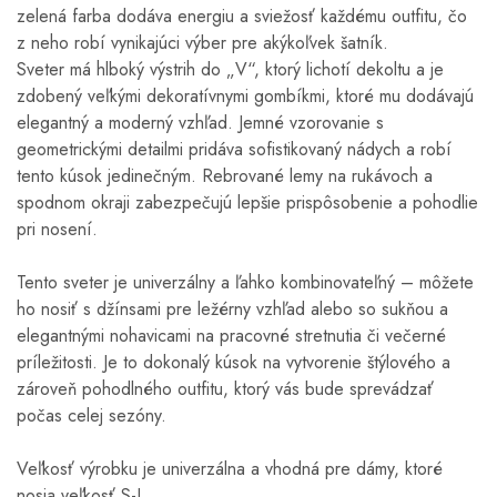
zelená farba dodáva energiu a sviežosť každému outfitu, čo
z neho robí vynikajúci výber pre akýkoľvek šatník.
Sveter má hlboký výstrih do „V“, ktorý lichotí dekoltu a je
zdobený veľkými dekoratívnymi gombíkmi, ktoré mu dodávajú
elegantný a moderný vzhľad. Jemné vzorovanie s
geometrickými detailmi pridáva sofistikovaný nádych a robí
tento kúsok jedinečným. Rebrované lemy na rukávoch a
spodnom okraji zabezpečujú lepšie prispôsobenie a pohodlie
pri nosení.
Tento sveter je univerzálny a ľahko kombinovateľný – môžete
ho nosiť s džínsami pre ležérny vzhľad alebo so sukňou a
elegantnými nohavicami na pracovné stretnutia či večerné
príležitosti. Je to dokonalý kúsok na vytvorenie štýlového a
zároveň pohodlného outfitu, ktorý vás bude sprevádzať
počas celej sezóny.
Veľkosť výrobku je univerzálna a vhodná pre dámy, ktoré
nosia veľkosť S-L.