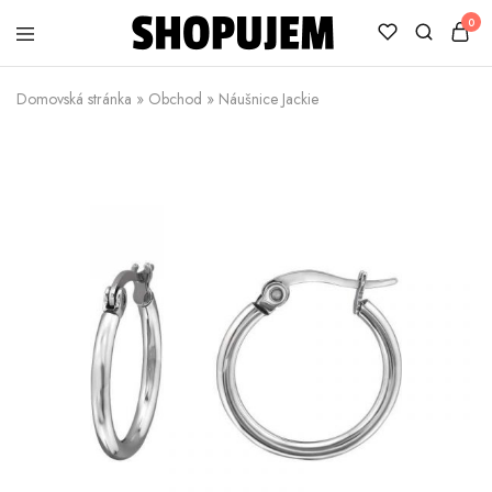
0
Shopujem
Veselé
trička
Domovská stránka
»
Obchod
»
Náušnice Jackie
s
potlačou