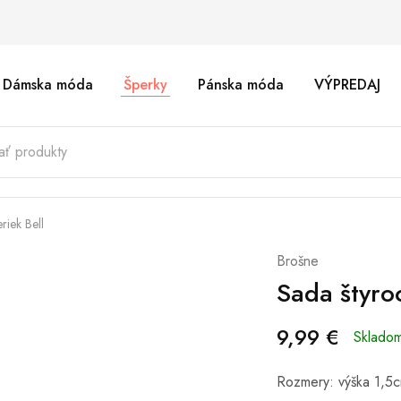
Dámska móda
Šperky
Pánska móda
VÝPREDAJ
riek Bell
Brošne
Sada štyro
9,99
€
Sklado
Rozmery: výška 1,5c