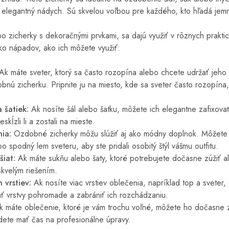
 a elegantný nádych. Sú skvelou voľbou pre každého, kto hľadá jemn
 zicherky s dekoračnými prvkami, sa dajú využiť v rôznych praktic
ľko nápadov, ako ich môžete využiť:
Ak máte sveter, ktorý sa často rozopína alebo chcete udržať jeho
nú zicherku. Pripnite ju na miesto, kde sa sveter často rozopína, 
 šatiek:
Ak nosíte šál alebo šatku, môžete ich elegantne zafixo
skĺzli li a zostali na mieste.
ia:
Ozdobné zicherky môžu slúžiť aj ako módny doplnok. Môžete i
o spodný lem sveteru, aby ste pridali osobitý štýl vášmu outfitu.
šiat:
Ak máte sukňu alebo šaty, ktoré potrebujete dočasne zúžiť 
skvelým riešením.
 vrstiev:
Ak nosíte viac vrstiev oblečenia, napríklad top a sveter
 vrstvy pohromade a zabrániť ich rozchádzaniu.
 máte oblečenie, ktoré je vám trochu voľné, môžete ho dočasne
dete mať čas na profesionálne úpravy.