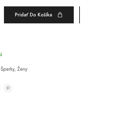
Pridať Do Košíka
í
,
Šperky
,
Ženy