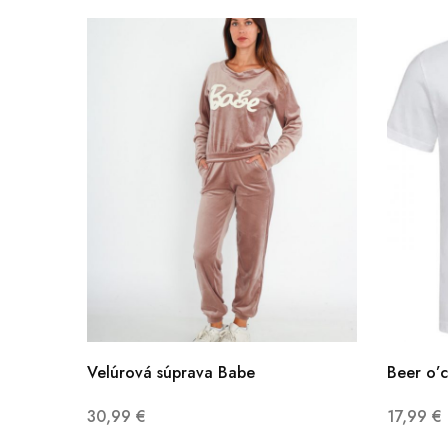
Velúrová súprava Babe
Beer o’c
30,99
€
17,99
€