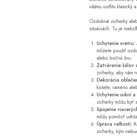
vášmu outfitu klasický
Ozdobné zicherky alebo
situáciách. Tu je nieko
Uchytenie svetru:
môžete použiť ozdob
alebo bočnú švu.
Zatváranie šálov a
zicherky, aby vám ne
Dekorácia oblečen
košele, rameno aleb
Uchytenie sukní a 
zicherky môžu byť 
Spojenie viacerých
môžu pomôcť udržať
Úprava veľkosti:
Ak
zicherky, kým nebu