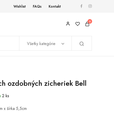
Wishlist
FAQs
Kontakt
0
Všetky kategórie
ch ozdobných zicheriek Bell
m
2 ks
m x šírka 5,5cm