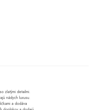
o zlatými detailmi.
vajú nádych luxusu.
rličkami a dodáva
ých doplnkov a dodajú