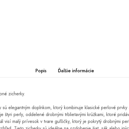
Popis
Ďalšie informácie
né zicherky.
 sú elegantným doplnkom, ktorý kombinuje klasické perlové prvky s
 štyri perly, oddelené drobnými trblietavými krúžkami, ktoré pridá
l visí malý prívesok v tvare guľôčky, ktorý je pokrytý drobnými pe
 vzhľad. Tieto zicherky sú ideálne na ozdobenie šiat, sák alebo in