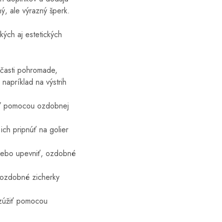
ý, ale výrazný šperk.
kých aj estetických
 časti pohromade,
napríklad na výstrih
vať pomocou ozdobnej
ch pripnúť na golier
alebo upevniť, ozdobné
, ozdobné zicherky
 zúžiť pomocou