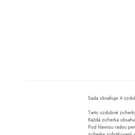
Sada obsahuje 4 ozdob
Tieto ozdobné zicherky
Každá zicherka obsahuje
Pod hlavnou radou perá
zicherke sofistikovaný