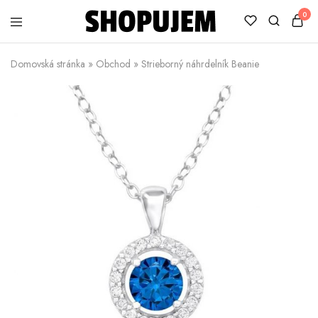
0
Shopujem
Veselé
trička
Domovská stránka
»
Obchod
»
Strieborný náhrdelník Beanie
s
potlačou