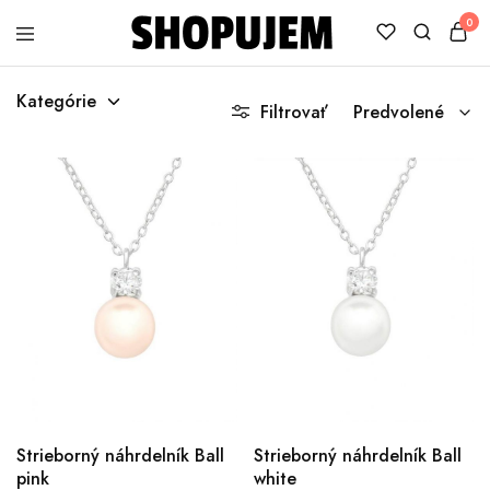
0
Shopujem
Veselé
trička
Kategórie
s
Filtrovať
Predvolené
potlačou
Strieborný náhrdelník Ball
Strieborný náhrdelník Ball
pink
white