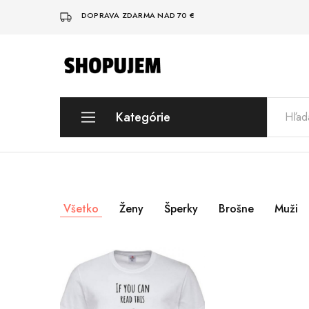
DOPRAVA ZDARMA NAD 70 €
Shopujem
Veselé
trička
s
potlačou
Kategórie
Dámska móda
Šperky
Všetko
Ženy
Šperky
Brošne
Muži
Pánska móda
VÝPREDAJ