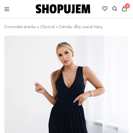
0
Shopujem
Veselé
trička
Domovská stránka
»
Obchod
»
Dámsky dlhý overal Navy
s
potlačou