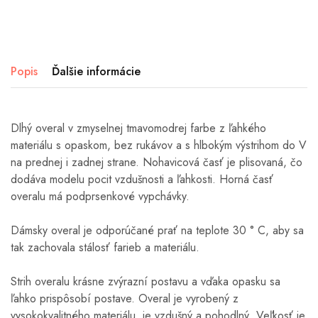
Popis
Ďalšie informácie
Dlhý overal v zmyselnej tmavomodrej farbe
z ľahkého
materiálu s opaskom, bez rukávov a s hlbokým výstrihom do V
na prednej i zadnej strane. Nohavicová časť je plisovaná, čo
dodáva modelu pocit vzdušnosti a ľahkosti. Horná časť
overalu má podprsenkové vypchávky.
Dámsky overal je odporúčané prať na teplote 30 ° C, aby sa
tak zachovala stálosť farieb a materiálu.
S
trih overalu krásne zvýrazní postavu a vďaka opasku sa
ľahko prispôsobí postave.
Overal je vyrobený z
vysokokvalitného materiálu, je vzdušný a pohodlný.
Veľkosť je