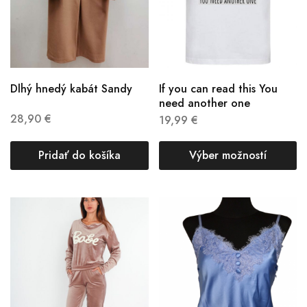
Dlhý hnedý kabát Sandy
If you can read this You
need another one
28,90
€
19,99
€
Pridať do košíka
Výber možností