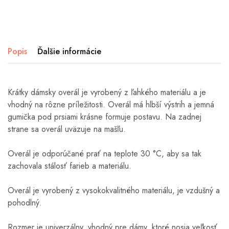
Popis
Ďalšie informácie
Krátky dámsky overál je
vyrobený z ľahkého materiálu a je
vhodný na rôzne príležitosti. Overál má hlbší výstrih a jemná
gumička pod prsiami krásne formuje postavu. Na zadnej
strane sa overál uväzuje na mašľu.
Overál je odporúčané prať na teplote 30 °C, aby sa tak
zachovala stálosť farieb a materiálu.
Overál je vyrobený z vysokokvalitného materiálu, je vzdušný a
pohodlný.
Rozmer je univerzálny, vhodný pre dámy, ktoré nosia veľkosť