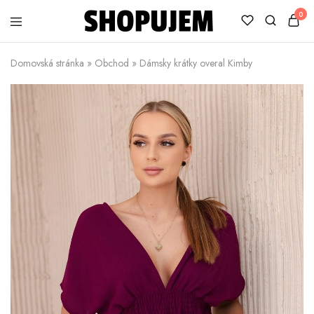
0
Shopujem
Veselé
trička
Domovská stránka
»
Obchod
»
Dámsky krátky overal Kimby
s
potlačou