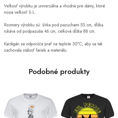
Veľkosť výrobku je univerzálna a vhodná pre dámy, ktoré
nosia veľkosť S-L.
Rozmery výrobku sú: š
írka pod pazuchami 53 cm, d
ĺžka
rukáva od podpazušia 46 cm, c
elková dĺžka 88 cm.
Kardigán sa odporúča prať na teplote 30°C, aby sa tak
zachovala stálosť farieb a materiálu.
Podobné produkty