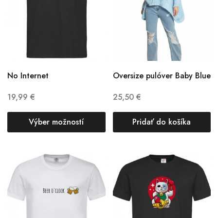
No Internet
Oversize pulóver Baby Blue
19,99
€
25,50
€
Výber možností
Pridať do košíka