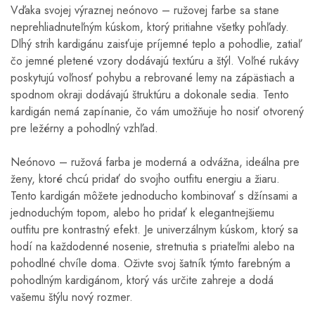
Vďaka svojej výraznej neónovo – ružovej farbe sa stane
neprehliadnuteľným kúskom, ktorý pritiahne všetky pohľady.
Dlhý strih kardigánu zaisťuje príjemné teplo a pohodlie, zatiaľ
čo jemné pletené vzory dodávajú textúru a štýl. Voľné rukávy
poskytujú voľnosť pohybu a rebrované lemy na zápästiach a
spodnom okraji dodávajú štruktúru a dokonale sedia. Tento
kardigán nemá zapínanie, čo vám umožňuje ho nosiť otvorený
pre ležérny a pohodlný vzhľad.
Neónovo – ružová farba je moderná a odvážna, ideálna pre
ženy, ktoré chcú pridať do svojho outfitu energiu a žiaru.
Tento kardigán môžete jednoducho kombinovať s džínsami a
jednoduchým topom, alebo ho pridať k elegantnejšiemu
outfitu pre kontrastný efekt. Je univerzálnym kúskom, ktorý sa
hodí na každodenné nosenie, stretnutia s priateľmi alebo na
pohodlné chvíle doma. Oživte svoj šatník týmto farebným a
pohodlným kardigánom, ktorý vás určite zahreje a dodá
vašemu štýlu nový rozmer.