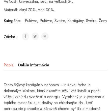
Veľkosť: Univerzálna, sedí na veľkosti S-L.
Materiál: akryl 70%, vlna 30%.
Kategórie:
Pulóvre
,
Pulóvre, Svetre, Kardigány
,
Svetre
,
Ženy
Zdielať:
Popis
Ďalšie informácie
Tento štýlový kardigán v neónovo – ružovej farbe je
dokonalým kúskom, ktorý okamžite oživí váš šatník a pridá
vášmu vzhľadu sviežosť a energiu. Vyrobený je z jemného a
teplého materiálu a je ideálny na chladnejšie dni, keď
potrebujete pohodlie a zároveň chcete byť šik a moderná.