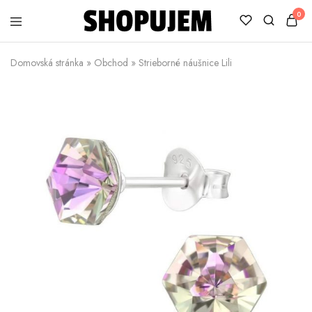
0
Shopujem
Veselé
trička
Domovská stránka
»
Obchod
»
Strieborné náušnice Lili
s
potlačou