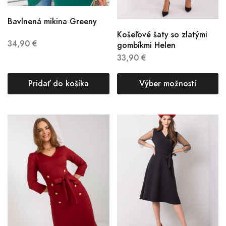
Bavlnená mikina Greeny
Košeľové šaty so zlatými
34,90
€
gombíkmi Helen
33,90
€
Pridať do košíka
Výber možností