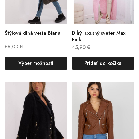
Štýlová dlhá vesta Biana
Dlhý luxusný sveter Maxi
Pink
56,00
€
45,90
€
Výber možností
Pridať do košíka