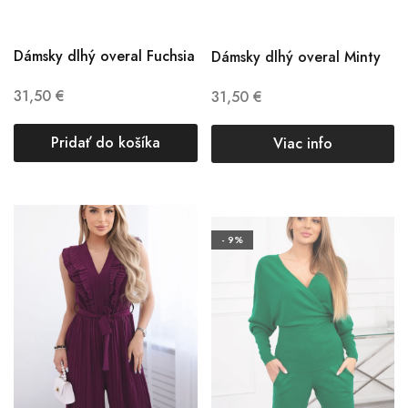
Dámsky dlhý overal Fuchsia
Dámsky dlhý overal Minty
31,50
€
31,50
€
Pridať do košíka
Viac info
- 9%