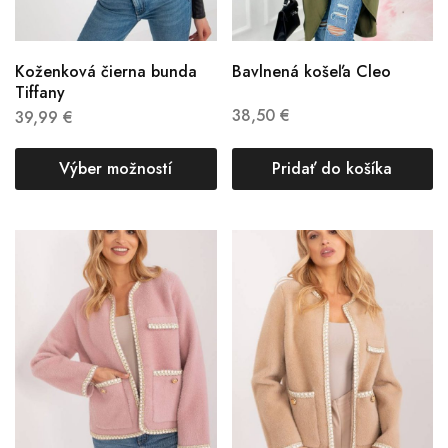
Koženková čierna bunda
Bavlnená košeľa Cleo
Tiffany
38,50
€
39,99
€
Výber možností
Pridať do košíka