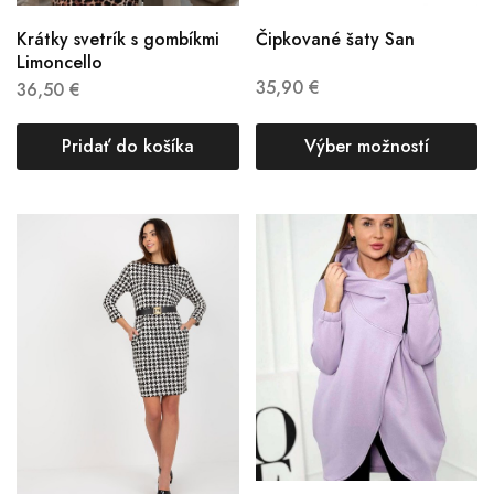
Krátky svetrík s gombíkmi
Čipkované šaty San
Limoncello
35,90
€
36,50
€
Pridať do košíka
Výber možností