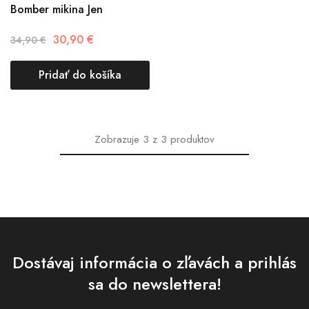
Bomber mikina Jen
30,90
€
34,90
€
Pridať do košíka
Zobrazuje
3
z
3
produktov
Dostávaj informácia o zľavách a prihlás
sa do newslettera!