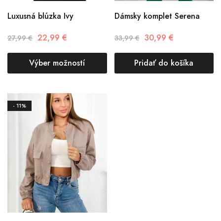
Luxusná blúzka Ivy
Dámsky komplet Serena
22,99
€
30,99
€
27,99
€
33,99
€
Výber možností
Pridať do košíka
- 11%