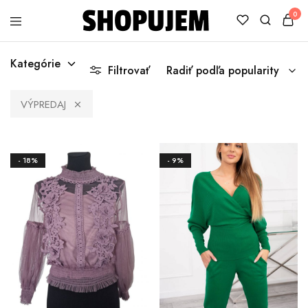
0
Shopujem
Veselé
trička
Kategórie
s
Filtrovať
Radiť podľa popularity
potlačou
VÝPREDAJ
- 18%
- 9%